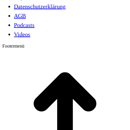
Datenschutzerklärung
AGB
Podcasts
Videos
Footermenü
t
T