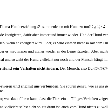
dem Thema Hundeerziehung /Zusammenleben mit Hund zu tun? 🤔 🤔 🤔
de korrigieren, dafür aber immer und immer wieder. Und der Hund verä
b, wenn er korrigiert wird. Oder, es wird einfach nicht so mit dem Hu
 Oder es wird immer und immer wieder an der Leine gezogen. Aber nichts
l und so zieht der Hund vielleicht nur noch und der Mensch hängt hin
r Hund sein Verhalten nicht ändern.
Der Mensch, also Du 👉👉👉👉
Lebewesen und eng mit uns verbunden.
Sie spüren genau, wie es uns geh
ben.
r, was dazu führen kann, dass die Tiere ein auffälliges Verhalten zeig
n vielleicht selbst nicht so gut drauf ist, auch vom Hund nichts zu wol