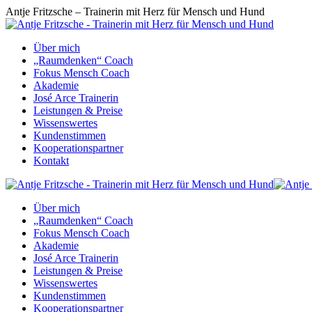
Zum
Antje Fritzsche – Trainerin mit Herz für Mensch und Hund
Inhalt
springen
Über mich
„Raumdenken“ Coach
Fokus Mensch Coach
Akademie
José Arce Trainerin
Leistungen & Preise
Wissenswertes
Kundenstimmen
Kooperationspartner
Kontakt
Über mich
„Raumdenken“ Coach
Fokus Mensch Coach
Akademie
José Arce Trainerin
Leistungen & Preise
Wissenswertes
Kundenstimmen
Kooperationspartner