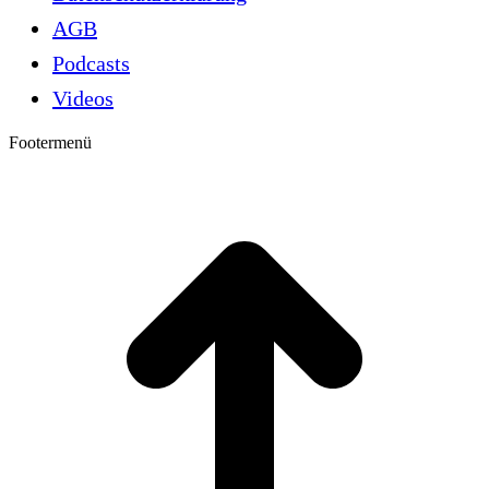
AGB
Podcasts
Videos
Footermenü
t
T